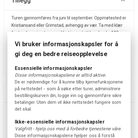
Tillegg
Turen gjennomføres fra juni til september. Oppmøtested er
Kristiansand eller Grimstad, avhengig av vær. Ta med klær
for tre dager i naturen, pakket i vanntett bag (maks 100 x
40 x 60 cm). Anbefalt utstyr inkluderer vanntett jakke og
Vi bruker informasjonskapsler for å
bukse, ullgenser, lue, håndkle og silkelakenpose. Det kan
gi deg en bedre reiseopplevelse
være begrensede muligheter for lading av mobil – ta med
powerbank.
Essensielle informasjonskapsler
Disse informasjonskapslene er alltid aktive.
De er nødvendige for å kunne tilby kjernefunksjonene
på nettstedet - som å søke etter turer, administrere
Inkluderer
bestillingskurven din, logge inn og gjennomføre sikre
betalinger. Uten dem vil ikke nettstedet fungere som
det skal.
Alle måltider og drikkevarer
Bruk av robåter og sikkerhetsutstyr
Ikke-essensielle informasjonskapsler
Sovepose, liggeunderlag og telt (ved behov)
Valgfritt - hjelp oss med å forbedre tjenestene våre.
Kopp, tallerken og bestikk i rustfritt stål
Disse informasjonskapslene hjelper oss å forstå