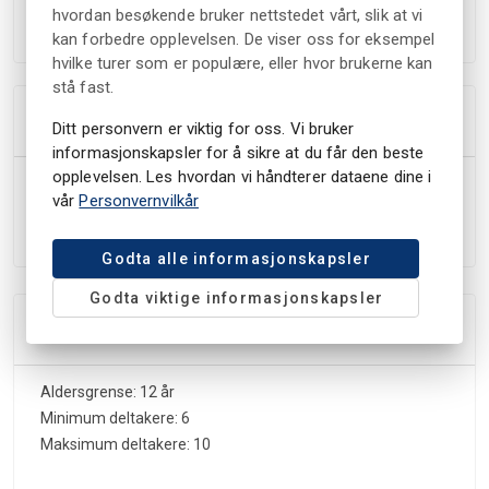
Guidede aktiviteter og opplæring
hvordan besøkende bruker nettstedet vårt, slik at vi
Transport til/fra Kjevik lufthavn eller havneområdet
kan forbedre opplevelsen. De viser oss for eksempel
hvilke turer som er populære, eller hvor brukerne kan
stå fast.
Avbestillingsregler
Ditt personvern er viktig for oss. Vi bruker
informasjonskapsler for å sikre at du får den beste
opplevelsen. Les hvordan vi håndterer dataene dine i
Du har rett til å få refundert hele bestillingsbeløpet hvis
vår
Personvernvilkår
du avbestiller bestillingen din minst 10 dager før
planlagte starttidspunkt.
Godta alle informasjonskapsler
Godta viktige informasjonskapsler
Ytterligere informasjon
Aldersgrense: 12 år
Minimum deltakere: 6
Maksimum deltakere: 10