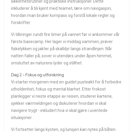
sikkerhetsrutiner og praktiske instruksjoner. Dette
inkluderer å bli kjent med teamet, lære om navigasjon,
hvordan man bruker kompass og forstå lokale regler og
forskrifter.
Vi tilbringer rundt fire timer på vannet før vi ankommer vår
første basecamp. Her lager vi middag sammen, prøver
fiskelykken og jakter på skalldyr langs strandlinjen. Når
natten faller på, sover vi utendørs under åpen himmel,
omsluttet av naturens lyder og stillhet.
Dag 2 - Fokus og utforskning
Vi starter morgenen med en guidet pusteøkt for å forbedre
utholdenhet, fokus og mental klarhet. Etter frokost
planlegger vi neste etappe av reisen, studerer kartene,
sjekker værmeldingen og diskuterer hvordan vi skal
navigere trygt - inkludert hva vi skal gjøre i uventede
situasjoner.
Vi fortsetter langs kysten, og lunsjen kan nytes på båten.