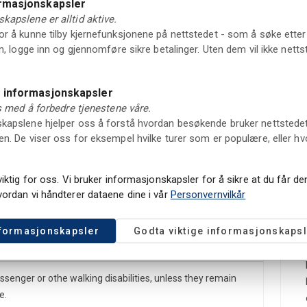
ormasjonskapsler
e vi seiler gjennom. Dette er den perfekte turen for deg
kapslene er alltid aktive.
sikt og ekte sørlandsk sommerstemning. Om bord kan du
r å kunne tilby kjernefunksjonene på nettstedet - som å søke etter 
og brus mens vi tøffer rolig mellom holmer og skjær.
in, logge inn og gjennomføre sikre betalinger. Uten dem vil ikke net
e informasjonskapsler
ss med å forbedre tjenestene våre.
apslene hjelper oss å forstå hvordan besøkende bruker nettstedet vå
n. De viser oss for eksempel hvilke turer som er populære, eller hv
Ky
viktig for oss. Vi bruker informasjonskapsler for å sikre at du får d
punkt og "Hesnes merke"
vordan vi håndterer dataene dine i vår
Personvernvilkår
nformasjonskapsler
Godta viktige informasjonskapsl
assenger or othe walking disabilities, unless they remain
e.