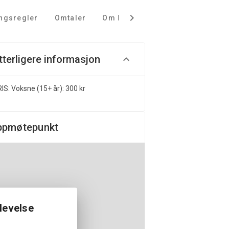
ingsregler
Omtaler
Om Kystlaget Terje Vigen
tterligere informasjon
IS: Voksne (15+ år): 300 kr
ppmøtepunkt
levelse