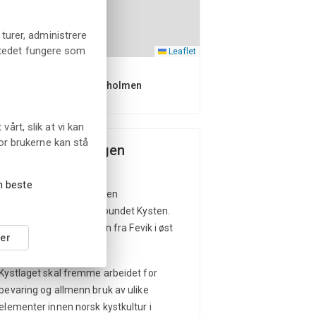
turer, administrere
tstedet fungere som
Leaflet
Brygga på Torskeholmen
rt, slik at vi kan
or brukerne kan stå
stlaget Terje Vigen
en beste
Kystlaget Terje Vigen
er en
lokalavdeling under Forbundet Kysten.
Vi er aktive i skjærgården fra Fevik i øst
er
til Homborsund i vest.
Kystlaget skal fremme arbeidet for
bevaring og allmenn bruk av ulike
elementer innen norsk kystkultur i