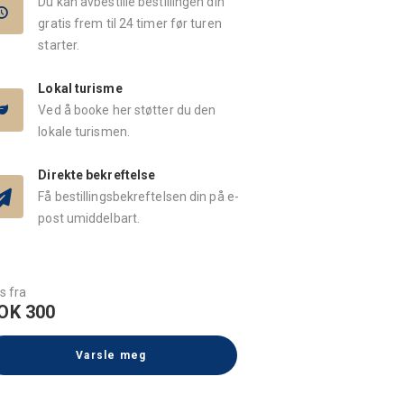
Du kan avbestille bestillingen din
gratis frem til 24 timer før turen
starter.
Lokal turisme
Ved å booke her støtter du den
lokale turismen.
Direkte bekreftelse
Få bestillingsbekreftelsen din på e-
post umiddelbart.
s fra
OK 300
Varsle meg