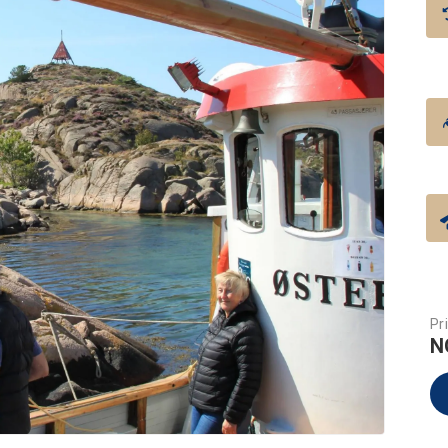
Pri
N