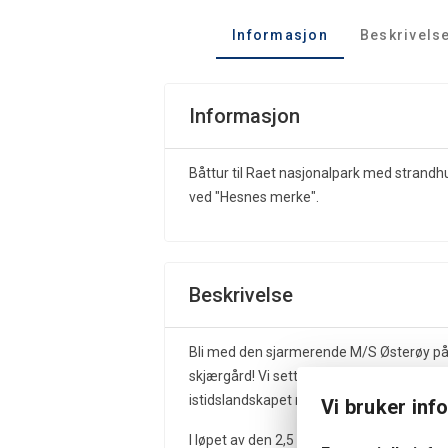
Informasjon
Beskrivels
Informasjon
Båttur til Raet nasjonalpark med strandhu
ved "Hesnes merke".
Beskrivelse
Bli med den sjarmerende M/S Østerøy på
skjærgård! Vi setter kursen mot Valøyene,
istidslandskapet møter det åpne havet.
Vi bruker inf
I løpet av den 2,5 timer lange turen vil 