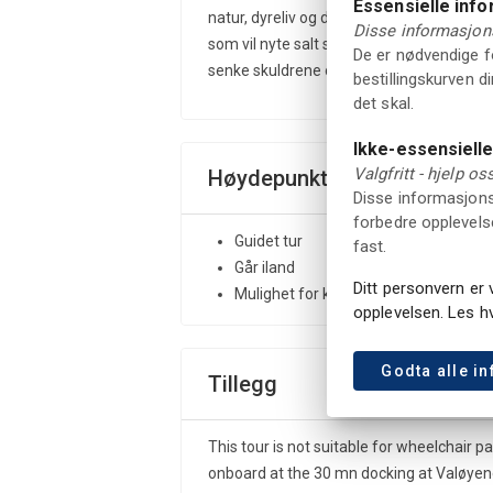
Essensielle inf
natur, dyreliv og de historiske omgivelsen
Disse informasjons
som vil nyte salt sjøluft, fantastisk ut
De er nødvendige fo
senke skuldrene og kjøpe forfriskende is 
bestillingskurven d
det skal.
Ikke-essensiell
Valgfritt - hjelp o
Høydepunkter
Disse informasjonsk
forbedre opplevelse
Guidet tur
fast.
Går iland
Ditt personvern er 
Mulighet for klatring opp til utsikts
opplevelsen. Les h
Godta alle i
Tillegg
This tour is not suitable for wheelchair p
onboard at the 30 mn docking at Valøyen