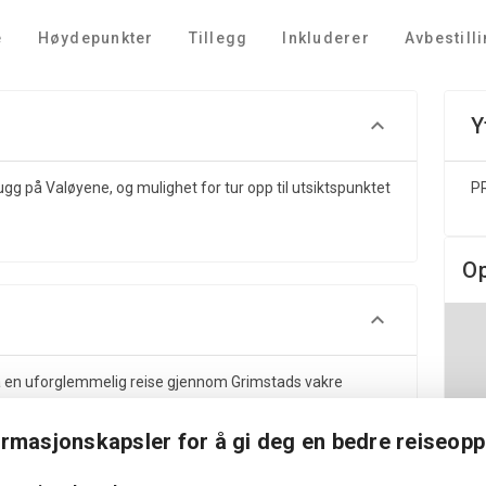
e
Høydepunkter
Tillegg
Inkluderer
Avbestill
Y
gg på Valøyene, og mulighet for tur opp til utsiktspunktet
PR
O
 en uforglemmelig reise gjennom Grimstads vakre
 en av perlene i Raet nasjonalpark, hvor det unike
ormasjonskapsler for å gi deg en bedre reiseopp
vår guide dele spennende historier om nasjonalparkens