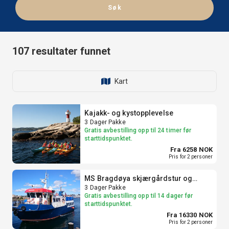
Søk
107
resultater funnet
Kart
Kajakk- og kystopplevelse
3 Dager Pakke
Gratis avbestilling opp til 24 timer før
starttidspunktet.
Fra 6258 NOK
Pris for 2 personer
MS Bragdøya skjærgårdstur og
opphold på Dvergsøya
3 Dager Pakke
Gratis avbestilling opp til 14 dager før
starttidspunktet.
Fra 16330 NOK
Pris for 2 personer