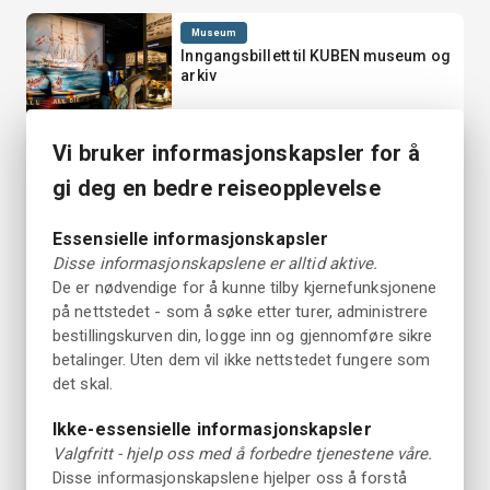
Museum
Inngangsbillett til KUBEN museum og
arkiv
Fantastisk
Fra 100 NOK
4.5
300+ anmeldelser
per person
Vi bruker informasjonskapsler for å
gi deg en bedre reiseopplevelse
Moro Med Familien
Inngangsbillett til Vitensenteret
Arendal
Essensielle informasjonskapsler
Ulike varigheter tilgjengelig
Disse informasjonskapslene er alltid aktive.
Fantastisk
Fra 100 NOK
4.5
De er nødvendige for å kunne tilby kjernefunksjonene
100+ anmeldelser
per person
på nettstedet - som å søke etter turer, administrere
bestillingskurven din, logge inn og gjennomføre sikre
Thon Partner Hotel Parken
betalinger. Uten dem vil ikke nettstedet fungere som
det skal.
Gratis avbestilling opp til 24 timer før
ankomst.
Ikke-essensielle informasjonskapsler
Valgfritt - hjelp oss med å forbedre tjenestene våre.
Disse informasjonskapslene hjelper oss å forstå