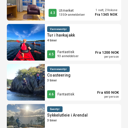
Utmerket
1 natt, 2 Voksne
4.3
Fra 1345 NOK
1350+ anmeldelser
Vanneventyr
Tur i havkajakk
4 timer
Fantastisk
Fra 1200 NOK
4.5
93 anmeldelser
per person
Vanneventyr
Coasteering
3 timer
Fra 650 NOK
Fantastisk
4.6
per person
Eventyr
Sykkelutleie i Arendal
3 timer