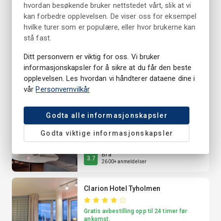
hvordan besøkende bruker nettstedet vårt, slik at vi
kan forbedre opplevelsen. De viser oss for eksempel
Thon Partner Hotel Norge
hvilke turer som er populære, eller hvor brukerne kan
stå fast.
Gratis avbestilling opp til 24 timer før
ankomst.
Ditt personvern er viktig for oss. Vi bruker
informasjonskapsler for å sikre at du får den beste
Veldig bra
4.2
opplevelsen. Les hvordan vi håndterer dataene dine i
2050+ anmeldelser
vår
Personvernvilkår
Thon Partner Hotel Kristiansand
Godta alle informasjonskapsler
Gratis avbestilling opp til 24 timer før
Godta viktige informasjonskapsler
ankomst.
Bra
3.7
2600+ anmeldelser
Clarion Hotel Tyholmen
Gratis avbestilling opp til 24 timer før
ankomst.