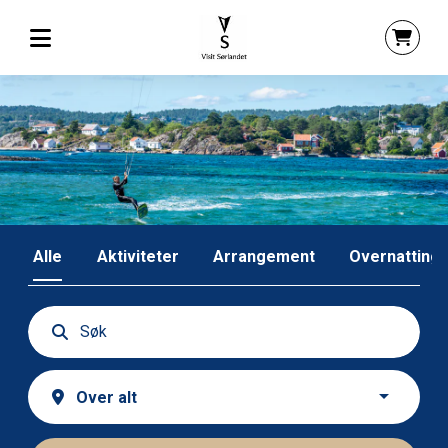
Alle
Aktiviteter
Arrangement
Overnatting
Bestill ditt Sørlandseventyr her!
.